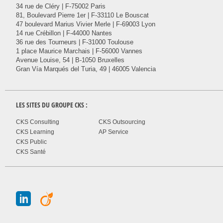
34 rue de Cléry | F-75002 Paris
81, Boulevard Pierre 1er | F-33110 Le Bouscat
47 boulevard Marius Vivier Merle | F-69003 Lyon
14 rue Crébillon | F-44000 Nantes
36 rue des Tourneurs | F-31000 Toulouse
1 place Maurice Marchais | F-56000 Vannes
Avenue Louise, 54 | B-1050 Bruxelles
Gran Vía Marqués del Turia, 49 | 46005 Valencia
LES SITES DU GROUPE
CKS
:
CKS Consulting
CKS Outsourcing
CKS Learning
AP Service
CKS Public
CKS Santé
J
A