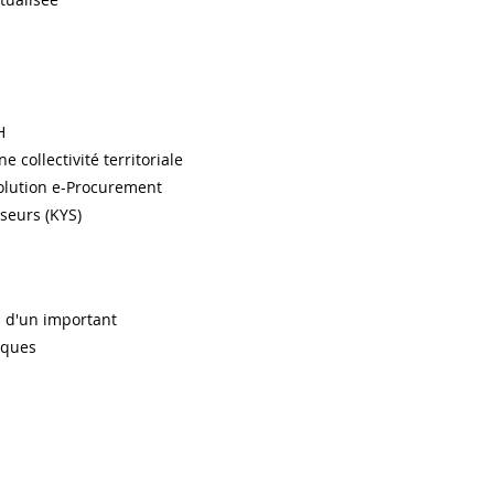
H
collectivité territoriale
solution e-Procurement
seurs (KYS)
 d'un important
iques