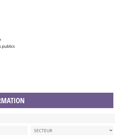
e
s publics
RMATION