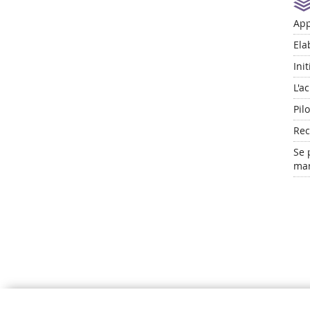
App
Ela
Ini
L'a
Pil
Rec
Se 
mar