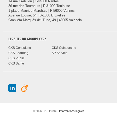
14 rue Crébillon | F-44000 Nantes
36 rue des Tourneurs | F-31000 Toulouse
1 place Maurice Marchais | F-56000 Vannes
Avenue Louise, 54 | B-1050 Bruxelles
Gran Vía Marqués del Turia, 49 | 46005 Valencia
LES SITES DU GROUPE
CKS
:
CKS Consulting
CKS Outsourcing
CKS Learning
AP Service
CKS Public
CKS Santé
J
A
© 2026 CKS Public |
Informations légales