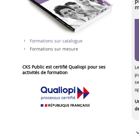
p
m
Formations sur catalogue
Formations sur mesure
CKS Public est certifié Qualiopi pour ses
L
activités de formation
pu
s
op
U
de