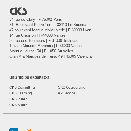
@
34 rue de Cléry | F-75002 Paris
81, Boulevard Pierre 1er | F-33110 Le Bouscat
47 boulevard Marius Vivier Merle | F-69003 Lyon
14 rue Crébillon | F-44000 Nantes
36 rue des Tourneurs | F-31000 Toulouse
1 place Maurice Marchais | F-56000 Vannes
Avenue Louise, 54 | B-1050 Bruxelles
Gran Vía Marqués del Turia, 49 | 46005 Valencia
LES SITES DU GROUPE
CKS
:
CKS Consulting
CKS Outsourcing
CKS Learning
AP Service
CKS Public
CKS Santé