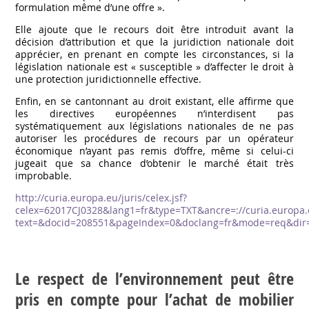
formulation même d’une offre ».
Elle ajoute que le recours doit être introduit avant la
décision d’attribution et que la juridiction nationale doit
apprécier, en prenant en compte les circonstances, si la
législation nationale est « susceptible » d’affecter le droit à
une protection juridictionnelle effective.
Enfin, en se cantonnant au droit existant, elle affirme que
les directives européennes n’interdisent pas
systématiquement aux législations nationales de ne pas
autoriser les procédures de recours par un opérateur
économique n’ayant pas remis d’offre, même si celui-ci
jugeait que sa chance d’obtenir le marché était très
improbable.
http://curia.europa.eu/juris/celex.jsf?
celex=62017CJ0328&lang1=fr&type=TXT&ancre=://curia.europa.
text=&docid=208551&pageIndex=0&doclang=fr&mode=req&dir=
Le respect de l’environnement peut être
pris en compte pour l’achat de mobilier