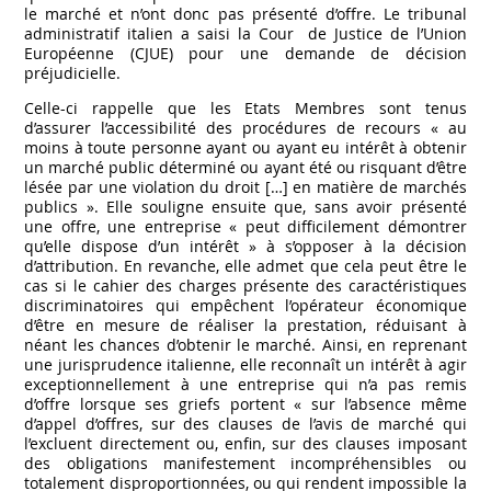
le marché et n’ont donc pas présenté d’offre. Le tribunal
administratif italien a saisi la Cour de Justice de l’Union
Européenne (CJUE) pour une demande de décision
préjudicielle.
Celle-ci rappelle que les Etats Membres sont tenus
d’assurer l’accessibilité des procédures de recours « au
moins à toute personne ayant ou ayant eu intérêt à obtenir
un marché public déterminé ou ayant été ou risquant d’être
lésée par une violation du droit […] en matière de marchés
publics ». Elle souligne ensuite que, sans avoir présenté
une offre, une entreprise « peut difficilement démontrer
qu’elle dispose d’un intérêt » à s’opposer à la décision
d’attribution. En revanche, elle admet que cela peut être le
cas si le cahier des charges présente des caractéristiques
discriminatoires qui empêchent l’opérateur économique
d’être en mesure de réaliser la prestation, réduisant à
néant les chances d’obtenir le marché. Ainsi, en reprenant
une jurisprudence italienne, elle reconnaît un intérêt à agir
exceptionnellement à une entreprise qui n’a pas remis
d’offre lorsque ses griefs portent « sur l’absence même
d’appel d’offres, sur des clauses de l’avis de marché qui
l’excluent directement ou, enfin, sur des clauses imposant
des obligations manifestement incompréhensibles ou
totalement disproportionnées, ou qui rendent impossible la