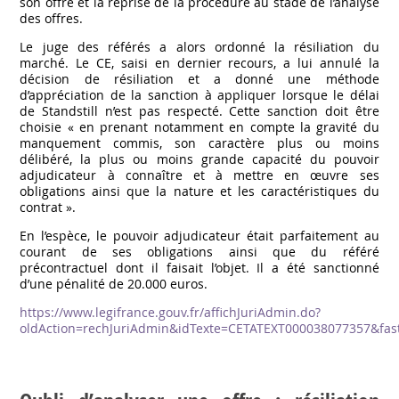
son offre et la reprise de la procédure au stade de l’analyse
des offres.
Le juge des référés a alors ordonné la résiliation du
marché. Le CE, saisi en dernier recours, a lui annulé la
décision de résiliation et a donné une méthode
d’appréciation de la sanction à appliquer lorsque le délai
de Standstill n’est pas respecté. Cette sanction doit être
choisie « en prenant notamment en compte la gravité du
manquement commis, son caractère plus ou moins
délibéré, la plus ou moins grande capacité du pouvoir
adjudicateur à connaître et à mettre en œuvre ses
obligations ainsi que la nature et les caractéristiques du
contrat ».
En l’espèce, le pouvoir adjudicateur était parfaitement au
courant de ses obligations ainsi que du référé
précontractuel dont il faisait l’objet. Il a été sanctionné
d’une pénalité de 20.000 euros.
https://www.legifrance.gouv.fr/affichJuriAdmin.do?
oldAction=rechJuriAdmin&idTexte=CETATEXT000038077357&fas