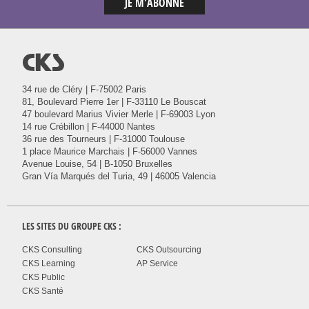
@
34 rue de Cléry | F-75002 Paris
81, Boulevard Pierre 1er | F-33110 Le Bouscat
47 boulevard Marius Vivier Merle | F-69003 Lyon
14 rue Crébillon | F-44000 Nantes
36 rue des Tourneurs | F-31000 Toulouse
1 place Maurice Marchais | F-56000 Vannes
Avenue Louise, 54 | B-1050 Bruxelles
Gran Vía Marqués del Turia, 49 | 46005 Valencia
LES SITES DU GROUPE
CKS
:
CKS Consulting
CKS Outsourcing
CKS Learning
AP Service
CKS Public
CKS Santé