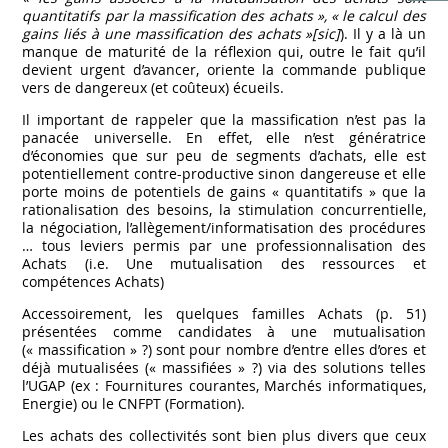
quantitatifs par la massification des achats », « le calcul des
gains liés à une massification des achats »
[sic]
). Il y a là un
manque de maturité de la réflexion qui, outre le fait qu’il
devient urgent d’avancer, oriente la commande publique
vers de dangereux (et coûteux) écueils.
Il important de rappeler que la massification n’est pas la
panacée universelle. En effet, elle n’est génératrice
d’économies que sur peu de segments d’achats, elle est
potentiellement contre-productive sinon dangereuse et elle
porte moins de potentiels de gains « quantitatifs » que la
rationalisation des besoins, la stimulation concurrentielle,
la négociation, l’allègement/informatisation des procédures
… tous leviers permis par une professionnalisation des
Achats (i.e. Une mutualisation des ressources et
compétences Achats)
Accessoirement, les quelques familles Achats (p. 51)
présentées comme candidates à une mutualisation
(« massification » ?) sont pour nombre d’entre elles d’ores et
déjà mutualisées (« massifiées » ?) via des solutions telles
l’UGAP (ex : Fournitures courantes, Marchés informatiques,
Energie) ou le CNFPT (Formation).
Les achats des collectivités sont bien plus divers que ceux