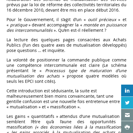
prévus par la loi de réforme des collectivités territoriales du
16 décembre 2010, devant être mis en place début 2016.
Pour le Gouvernement, il s’agit d’un «
outil précieux
» et
«
pratique
» devant accompagner la «
montée en puissance
des intercommunalités
». Qu’en est-il réellement ?
La lecture des quelques pages consacrées aux Achats
Publics (l’un des quatre axes de mutualisation développés)
pose questions … et inquiète.
La volonté de positionner la commande publique comme
une compétence intercommunale est claire (Le schéma
présentant le «
Processus type de maturation d’une
mutualisation des achats
» propose quatre modèles où
seuls les EPCI sont cités).
W
Cette introduction est séduisante, la suite est
malheureusement bien moins convaincante, tant une
N
gentille confusion est une nouvelle fois entretenue entre
« mutualisation » et « massification ».
X
Les gains « quantitatifs » attendus d’une mutualisation ne
semblent l’être qu’à l’aune des opportunités de
V
massification
(« des économies liées à la massification »,
« les gains associés à la mutualisation des achats sont