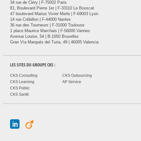
34 rue de Cléry | F-75002 Paris
81, Boulevard Pierre 1er | F-33110 Le Bouscat
47 boulevard Marius Vivier Merle | F-69003 Lyon
14 rue Crébillon | F-44000 Nantes
36 rue des Tourneurs | F-31000 Toulouse
1 place Maurice Marchais | F-56000 Vannes
Avenue Louise, 54 | B-1050 Bruxelles
Gran Vía Marqués del Turia, 49 | 46005 Valencia
LES SITES DU GROUPE
CKS
:
CKS Consulting
CKS Outsourcing
CKS Learning
AP Service
CKS Public
CKS Santé
J
A