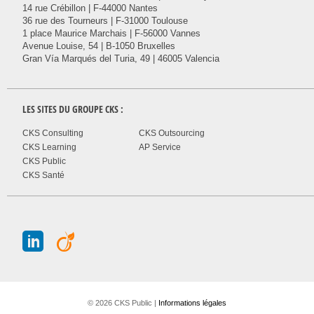
14 rue Crébillon | F-44000 Nantes
36 rue des Tourneurs | F-31000 Toulouse
1 place Maurice Marchais | F-56000 Vannes
Avenue Louise, 54 | B-1050 Bruxelles
Gran Vía Marqués del Turia, 49 | 46005 Valencia
LES SITES DU GROUPE
CKS
:
CKS Consulting
CKS Outsourcing
CKS Learning
AP Service
CKS Public
CKS Santé
J
A
© 2026 CKS Public |
Informations légales